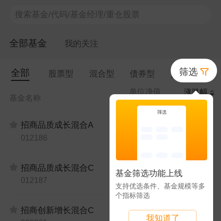
搜索基金/代码/基金经理/重仓股票
全部基金
我的关注
筛选
全部
筛选
F
股票型
混合型
债券型
货币型
单位净值
涨跌幅
基金名称
08-07
日涨幅
0.9730
11.24%
招商品质成长混合A
012186
0.9357
11.23%
招商品质成长混合C
基金筛选功能上线
012187
支持优选条件、基金规模等多
个指标筛选
0.9547
11.05%
招商创新增长混合C
我知道了